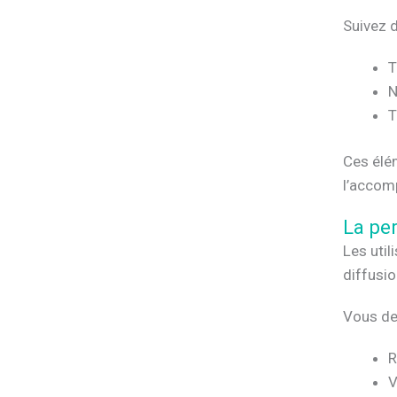
Suivez d
T
N
T
Ces élém
l’accom
La per
Les util
diffusi
Vous dev
R
V