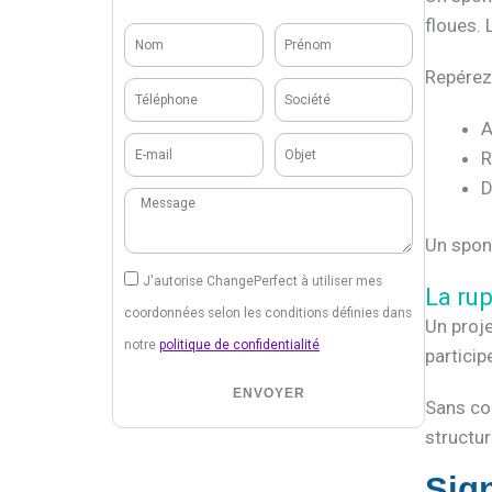
floues.
Nom
Prénom
Repérez 
Téléphone
Société
A
E-
Objet
R
mail
D
Message
Un spons
J'autorise ChangePerfect à utiliser mes
La rup
coordonnées selon les conditions définies dans
Un proj
notre
politique de confidentialité
particip
ENVOYER
Sans coo
structur
Sign