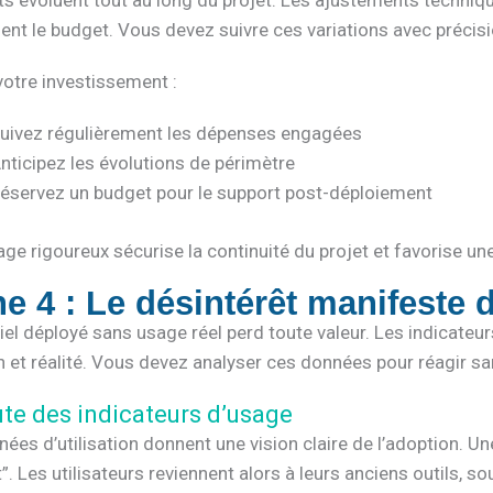
ts évoluent tout au long du projet. Les ajustements techni
nt le budget. Vous devez suivre ces variations avec précisi
votre investissement :
uivez régulièrement les dépenses engagées
nticipez les évolutions de périmètre
éservez un budget pour le support post-déploiement
age rigoureux sécurise la continuité du projet et favorise un
e 4 : Le désintérêt manifeste d
iel déployé sans usage réel perd toute valeur. Les indicateurs
n et réalité. Vous devez analyser ces données pour réagir sa
ute des indicateurs d’usage
ées d’utilisation donnent une vision claire de l’adoption. U
t”. Les utilisateurs reviennent alors à leurs anciens outils, so