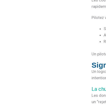
Les coû
rapideme
Pilotez 
S
A
R
Un pilot
Sign
Un logic
intentio
La ch
Les donn
un “reje