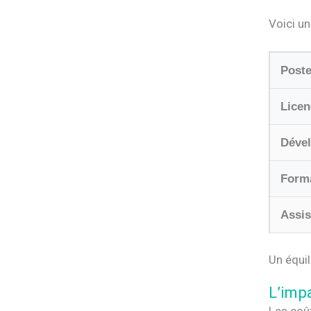
Voici un
Poste
Licen
Déve
Form
Assis
Un équil
L’imp