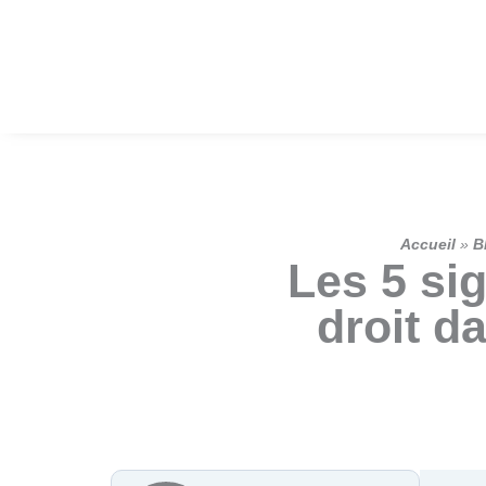
Aller
au
contenu
Accueil
»
B
Les 5 sig
droit d