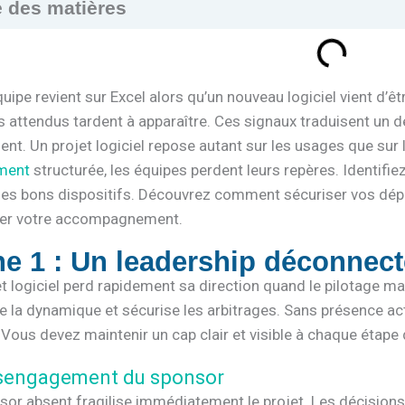
e des matières
uipe revient sur Excel alors qu’un nouveau logiciel vient d’ê
s attendus tardent à apparaître. Ces signaux traduisent un d
nt. Un projet logiciel repose autant sur les usages que sur
ment
structurée, les équipes perdent leurs repères. Identifiez
 les bons dispositifs. Découvrez comment sécuriser vos dé
rer votre accompagnement.
e 1 : Un leadership déconnecté
et logiciel perd rapidement sa direction quand le pilotage 
e la dynamique et sécurise les arbitrages. Sans présence act
 Vous devez maintenir un cap clair et visible à chaque étape 
sengagement du sponsor
or absent fragilise immédiatement le projet. Les décisions 