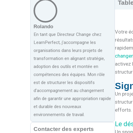
Tabl
Rolando
Votre éq
En tant que Directeur Change chez
résultat
LearnPerfect, j’accompagne les
rapideme
organisations dans leurs projets de
change
transformation en alignant stratégie,
activez
adoption des outils et montée en
structu
compétences des équipes. Mon rôle
est de structurer les dispositifs
Sign
d’accompagnement au changement
Un proj
afin de garantir une appropriation rapide
structur
et durable des nouveaux
efforts.
environnements de travail.
Le dé
Contacter des experts
Un spons