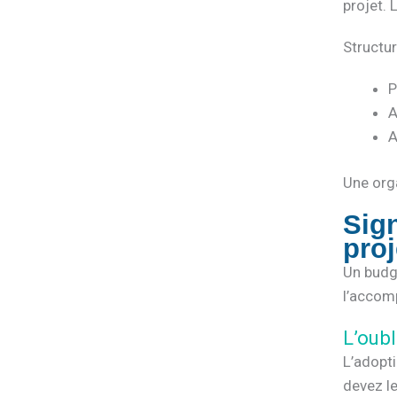
projet. 
Structur
P
A
A
Une orga
Sig
proj
Un budge
l’accomp
L’oubl
L’adopti
devez le