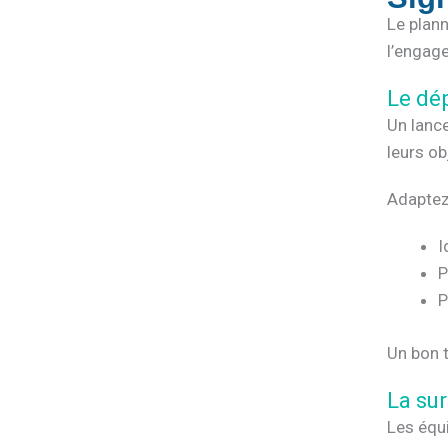
Le plann
l’engage
Le dé
Un lance
leurs ob
Adaptez 
I
P
P
Un bon t
La su
Les équi