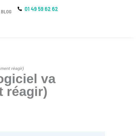
01 49 59 62 62
BLOG
NOUS CONTACTER
mment réagir)
ogiciel va
 réagir)