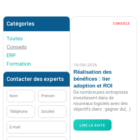
Page
Page
Catégories
CONSEILS
Toutes
Conseils
ERP
Formation
16/06/2026
Réalisation des
Contacter des experts
bénéfices : lier
adoption et ROI
De nombreuses entreprises
Nom
Prénom
investissent dans de
nouveaux logiciels avec des
Téléphone
Société
objectifs clairs : gagner du(…)
E-
LIRE LA SUITE
mail